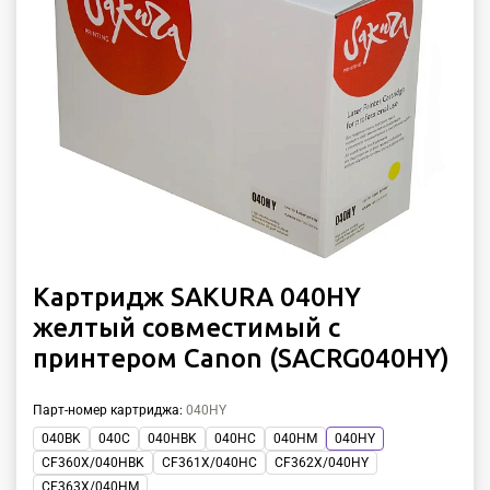
Картридж SAKURA 040HY
желтый совместимый с
принтером Canon (SACRG040HY)
Парт-номер картриджа
:
040HY
040BK
040C
040HBK
040HC
040HM
040HY
CF360X/040HBK
CF361X/040HC
CF362X/040HY
CF363X/040HM