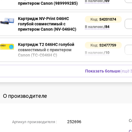
В наличии:
/69
принтером Canon (989999285)
Картридж NV-Print 046HC
Код:
S4201074
голубой совместимый с
В наличии:
/84
принтером Canon (NV-046HC)
Картридж T2 046HC голубой
Код:
S2477759
совместимый с принтером
В наличии:
/10
Canon (TC-C046H C)
Показать больше
(ещё 3
О производителе
С
252696
Артикул производителя :
C