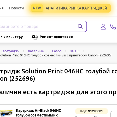
ия
Новости
АНАЛИТИКА РЫНКА КАРТРИДЖЕЙ
Ремонт принтеров
а к принтеру
Картриджи
Лазерные
Canon
046HC
lution Print 046HC голубой совместимый с принтером Canon (252696)
тридж Solution Print 046HC голубой
on (252696)
аличии есть картриджи для этого п
Картридж Hi-Black 046HC
Код:
S1290001
голубой совместимый с