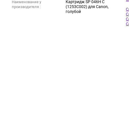
Картридж SP 046H C
Наименование у
(1253C002) для Canon,
производителя :
C
голубой
C
C
C