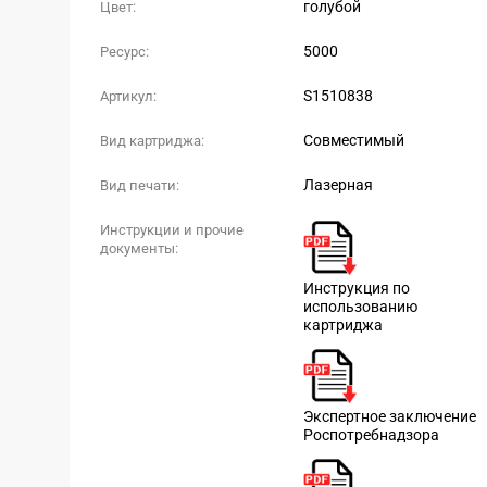
голубой
Цвет:
5000
Ресурс:
S1510838
Артикул:
Совместимый
Вид картриджа:
Лазерная
Вид печати:
Инструкции и прочие
документы:
Инструкция по
использованию
картриджа
Экспертное заключение
Роспотребнадзора