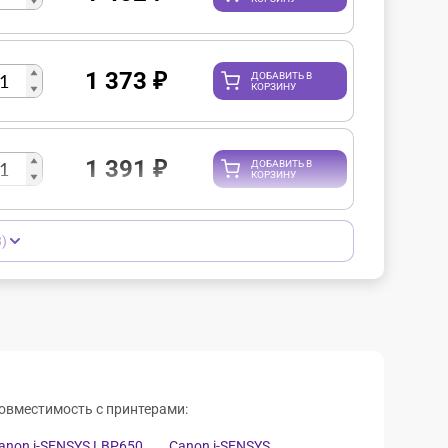
1 373
₽
ДОБАВИТЬ В
КОРЗИНУ
1 391
₽
ДОБАВИТЬ В
КОРЗИНУ
)
овместимость с принтерами:
anon i-SENSYS LBP650,
Canon i-SENSYS