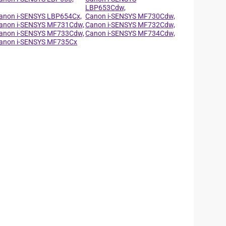
LBP653Cdw,
anon i-SENSYS LBP654Cx,
Canon i-SENSYS MF730Cdw,
anon i-SENSYS MF731Cdw,
Canon i-SENSYS MF732Cdw,
anon i-SENSYS MF733Cdw,
Canon i-SENSYS MF734Cdw,
anon i-SENSYS MF735Cx