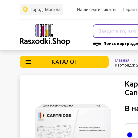
Город:
Москва
Наши сертификаты
Гарант
Поиск картридж
Главная
КАТАЛОГ
Картридж So
Кар
Can
В н