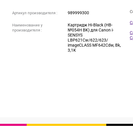
С
989999300
Артикул производителя :
C
Картридж Hi-Black (HB-
Наименование у
№054H BK) для Canon i-
производителя :
C
SENSYS
C
LBP621Cw/622/623/
imageCLASS MF642Cdw, Bk,
3,1K