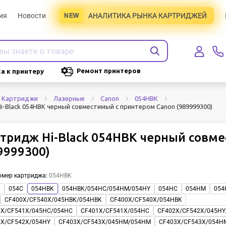
ия
Новости
АНАЛИТИКА РЫНКА КАРТРИДЖЕЙ
Ремонт принтеров
а к принтеру
Картриджи
Лазерные
Canon
054HBK
-Black 054HBK черный совместимый с принтером Canon (989999300)
тридж Hi-Black 054HBK черный совм
9999300)
омер картриджа
:
054HBK
K
054C
054HBK
054HBK/054HC/054HM/054HY
054HC
054HM
054
CF400X/CF540X/045HBK/054HBK
CF400X/CF540X/054HBK
1X/CF541X/045HC/054HC
CF401X/CF541X/054HC
CF402X/CF542X/045HY
2X/CF542X/054HY
CF403X/CF543X/045HM/054HM
CF403X/CF543X/054H