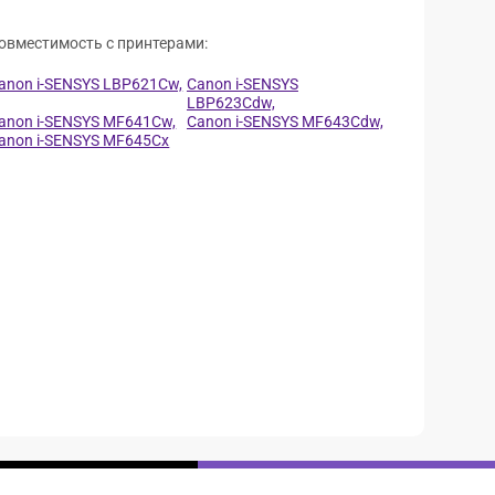
овместимость с принтерами:
anon i-SENSYS LBP621Cw,
Canon i-SENSYS
LBP623Cdw,
anon i-SENSYS MF641Cw,
Canon i-SENSYS MF643Cdw,
anon i-SENSYS MF645Cx