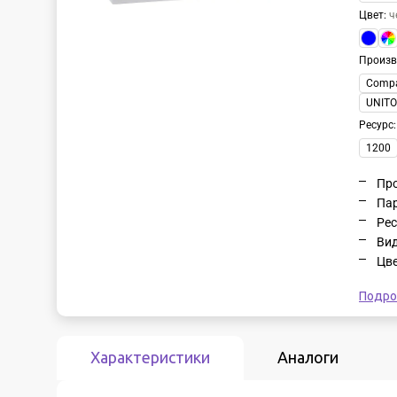
Цвет
:
ч
Произв
Compa
UNITO
Ресурс
1200
Про
Пар
Рес
Вид
Цве
Подро
Характеристики
Аналоги