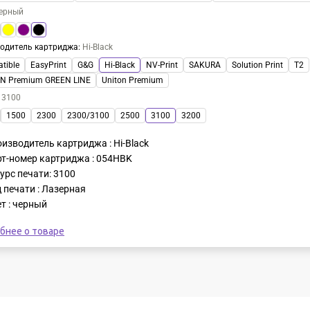
ерный
одитель картриджа
:
Hi-Black
tible
EasyPrint
G&G
Hi-Black
NV-Print
SAKURA
Solution Print
T2
N Premium GREEN LINE
Uniton Premium
:
3100
1500
2300
2300/3100
2500
3100
3200
изводитель картриджа : Hi-Black
т-номер картриджа : 054HBK
урс печати: 3100
 печати : Лазерная
т : черный
бнее о товаре