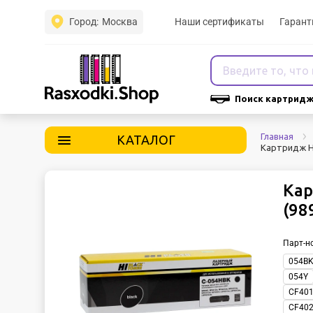
Город:
Москва
Наши сертификаты
Гарант
Поиск картридж
Главная
КАТАЛОГ
Картридж Hi
Кар
(98
Парт-н
054B
054Y
CF40
CF40