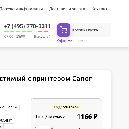
Полезная информация
Доставка и оплата
Контакты
+7 (495) 770-3311
Корзина пуста
09:00 - 18:00
Выходной
Оформить заказ
естимый с принтером Canon
Код:
S1289692
HY
054M
1166 ₽
1 шт. / на сумму:
/054HY
M