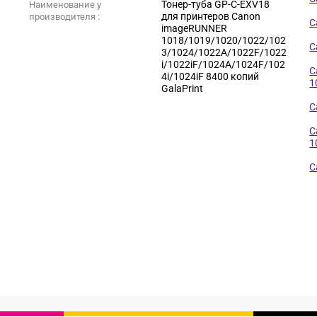
Тонер-туба GP-C-EXV18
Наименование у
для принтеров Canon
производителя :
C
imageRUNNER
1018/1019/1020/1022/102
C
3/1024/1022A/1022F/1022
i/1022iF/1024A/1024F/102
C
4i/1024iF 8400 копий
1
GalaPrint
C
C
1
C