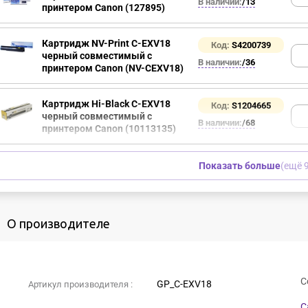
В наличии:
/13
принтером Canon (127895)
Картридж NV-Print C-EXV18
Код:
S4200739
черный совместимый с
В наличии:
/36
принтером Canon (NV-CEXV18)
Картридж Hi-Black C-EXV18
Код:
S1204665
черный совместимый с
В наличии:
/68
принтером Canon (10113135)
Показать больше
(ещё 9
О производителе
С
GP_C-EXV18
Артикул производителя :
C