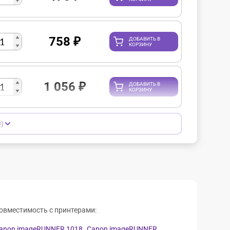
758
₽
ДОБАВИТЬ В
КОРЗИНУ
1 056
₽
ДОБАВИТЬ В
КОРЗИНУ
)
овместимость с принтерами:
anon imageRUNNER 1018,
Canon imageRUNNER