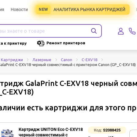
ия
Новости
АНАЛИТИКА РЫНКА КАРТРИДЖЕЙ
Ремонт принтеров
а к принтеру
Картриджи
Лазерные
Canon
C-EXV18
alaPrint C-EXV18 черный совместимый с принтером Canon (GP_C-EXV18)
тридж GalaPrint C-EXV18 черный сов
_C-EXV18)
аличии есть картриджи для этого п
Картридж UNITON Eco C-EXV18
Код:
S2088425
черный совместимый с