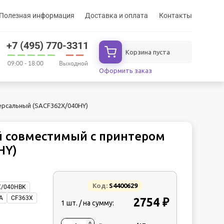
Полезная информация
Доставка и оплата
Контакты
+7 (495) 770-3311
Корзина пуста
09:00 - 18:00
Выходной
Оформить заказ
рсальный (SACF362X/040HY)
 совместимый с принтером
HY)
Код:
S4400629
X/040HBK
A
CF363X
2754 ₽
1 шт. / на сумму: