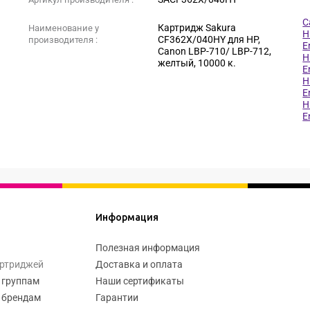
C
Картридж Sakura
Наименование у
H
CF362X/040HY для HP,
производителя :
E
Canon LBP-710/ LBP-712,
H
желтый, 10000 к.
E
H
E
H
E
Информация
Полезная информация
артриджей
Доставка и оплата
 группам
Наши сертификаты
 брендам
Гарантии