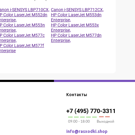
anon i-SENSYS LBP710CX,
Canon i-SENSYS LBP712CX,
P Color LaserJet M552dn
HP Color LaserJet M553dn
nterprise,
Enterprise,
P Color LaserJet M553n
HP Color LaserJet M553x
nterprise,
Enterprise,
P Color LaserJet M577c
HP Color LaserJet M577dn
nterprise,
Enterprise,
P Color LaserJet M577f
nterprise
Контакты
+7 (495) 770-3311
09:00 - 18:00
Выходной
info@rasxodki.shop