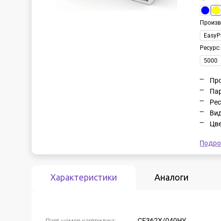
Произв
EasyPr
Ресурс
5000
Про
Пар
Рес
Вид
Цве
Подро
Характеристики
Аналоги
CF362X/040HY
Парт-номер картриджа: