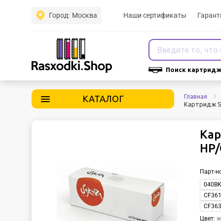
Город:
Москва
Наши сертификаты
Гарант
Поиск картридж
Главная
КАТАЛОГ
Картридж S
Кар
HP/
Парт-н
040B
CF36
CF36
Цвет
:
ж