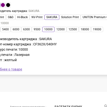
одитель картриджа
:
SAKURA
int
G&G
Hi-Black
NV-Print
SAKURA
Solution Print
UNITON Premium 
:
10000
5400
6000
6300
9500
10000
12000
12500
18000
19000
изводитель картриджа : SAKURA
т-номер картриджа : CF362X/040HY
урс печати: 10000
 печати : Лазерная
т : желтый
бнее о товаре
С
SACF362X/040HY
Артикул производителя :