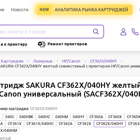
ия
Новости
АНАЛИТИКА РЫНКА КАРТРИДЖЕЙ
Ремонт принтеров
а к принтеру
Картриджи
Лазерные
HP/Canon
CF362X/040HY
AKURA CF362X/040HY желтый совместимый с принтером HP/Canon униве
тридж SAKURA CF362X/040HY желтый
Canon универсальный (SACF362X/040
омер картриджа
:
CF362X/040HY
K
040C
040HBK
040HC
040HM
040HY
CF360A
CF360X
CF360
1A
CF361X
CF361X/040HC
CF362A
CF362X
CF362X/040HY
CF363
3X/040HM
елтый