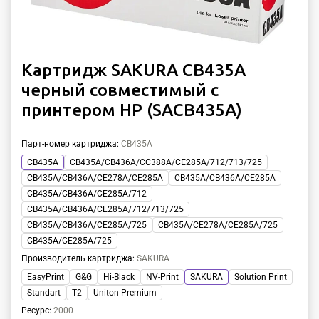
Картридж SAKURA CB435A
черный совместимый с
принтером HP (SACB435A)
Парт-номер картриджа
:
CB435A
CB435A
CB435A/CB436A/CC388A/CE285A/712/713/725
CB435A/CB436A/CE278A/CE285A
CB435A/CB436A/CE285A
CB435A/CB436A/CE285A/712
CB435A/CB436A/CE285A/712/713/725
CB435A/CB436A/CE285A/725
CB435A/CE278A/CE285A/725
CB435A/CE285A/725
Производитель картриджа
:
SAKURA
EasyPrint
G&G
Hi-Black
NV-Print
SAKURA
Solution Print
Standart
T2
Uniton Premium
Ресурс
:
2000