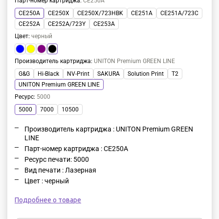
Парт-номер картриджа
:
CE250A
CE250A
CE250X
CE250X/723HBK
CE251A
CE251A/723C
CE252A
CE252A/723Y
CE253A
Цвет
:
черный
Производитель картриджа
:
UNITON Premium GREEN LINE
G&G
Hi-Black
NV-Print
SAKURA
Solution Print
T2
UNITON Premium GREEN LINE
Ресурс
:
5000
5000
7000
10500
Производитель картриджа : UNITON Premium GREEN
LINE
Парт-номер картриджа : CE250A
Ресурс печати: 5000
Вид печати : Лазерная
Цвет : черный
Подробнее о товаре