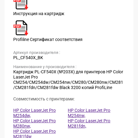
Инструкция на картридж
Profiline Сертификат соответствия
Артикул производителя :
PL_CF540X_BK
Наименование у производителя :
Картридж PL-CF540X (№203X) для принтеров HP Color
LaserJet Pro
CM254/CM254dw/CM254nw/CM280/CM280nw/CM281
/CM281fdn/CM281fdw Black 3200 копий ProfiLine
Совместимость с принтерами:
HP Color LaserJet Pro
HP Color LaserJet Pro
M254dw,
M254nw,
HP Color LaserJet Pro
HP Color LaserJet Pro
M280nw,
M281fdn,
HP Color LaserJet Pro
M281fdw