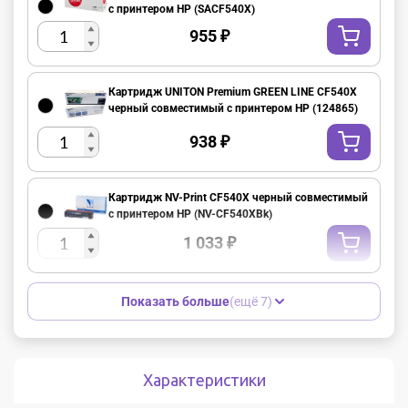
с принтером HP (SACF540X)
955
₽
Картридж UNITON Premium GREEN LINE CF540X
черный совместимый с принтером HP (124865)
938
₽
Картридж NV-Print CF540X черный совместимый
с принтером HP (NV-CF540XBk)
1 033
₽
Показать больше
(ещё 7)
Характеристики