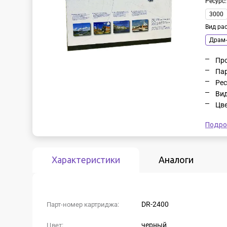
Ресурс
3000
Вид ра
Драм-
Про
Пар
Рес
Вид
Цве
Подро
Характеристики
Аналоги
DR-2400
Парт-номер картриджа:
черный
Цвет: