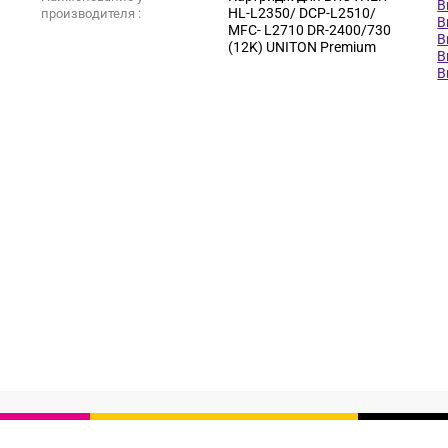
B
HL-L2350/ DCP-L2510/
производителя :
B
MFC- L2710 DR-2400/730
B
(12K) UNITON Premium
B
B