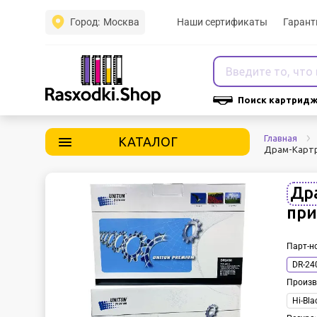
Город:
Москва
Наши сертификаты
Гарант
Поиск картридж
Главная
КАТАЛОГ
Драм-Картр
Др
при
Парт-н
DR-24
Произв
Hi-Bla