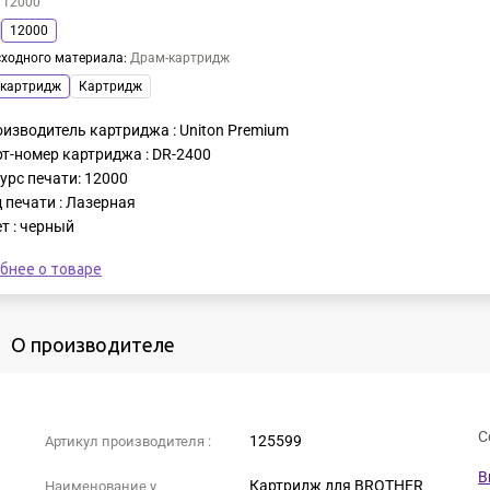
:
12000
12000
сходного материала
:
Драм-картридж
картридж
Картридж
изводитель картриджа : Uniton Premium
т-номер картриджа : DR-2400
урс печати: 12000
 печати : Лазерная
т : черный
бнее о товаре
О производителе
С
125599
Артикул производителя :
B
Картридж для BROTHER
Наименование у