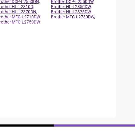
rother DCP-L2550DN,
Brother DCP-L2550DW,
rother HL-L2310D,
Brother HL-L2350DW,
rother HL-L2370DN,
Brother HL-L2375DW,
rother MFC-L2710DW,
Brother MFC-L2730DW,
rother MFC-L2750DW