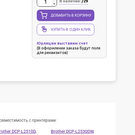
В наличии:
/29
ДОБАВИТЬ В КОРЗИНУ
КУПИТЬ В ОДИН КЛИК
Юрлицам выставим счет
(В оформлении заказа будут поля
для реквизитов)
овместимость с принтерами:
rother DCP-L2510D,
Brother DCP-L2530DW,