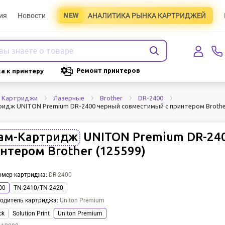
ия
Новости
АНАЛИТИКА РЫНКА КАРТРИДЖЕЙ
Ремонт принтеров
а к принтеру
Картриджи
Лазерные
Brother
DR-2400
идж UNITON Premium DR-2400 черный совместимый с принтером Brother
ам-Картридж
UNITON Premium DR-24
нтером Brother (125599)
омер картриджа
:
DR-2400
00
TN-2410/TN-2420
одитель картриджа
:
Uniton Premium
ck
Solution Print
Uniton Premium