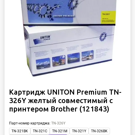
Картридж UNITON Premium TN-
326Y желтый совместимый с
принтером Brother (121843)
Парт-номер картриджа
:
TN-326Y
TN-321BK
TN-321C
TN-321M
TN-321Y
TN-326BK