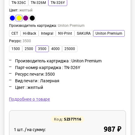
TN-326C
TN-326M
TN-326Y
Цвет
:
желтый
Производитель картриджа
:
Uniton Premium
CET
Hi-Black
Integral
NV-Print
SAKURA
Uniton Premium
Ресурс
:
3500
1500
2500
3500
4000
25000
Производитель картриджа : Uniton Premium
Парт-номер картриджа : TN-326Y
Ресурс печати: 3500
Вид печати : Лазерная
Цвет : желтый
Подробнее о товаре
Код:
S2377116
987 ₽
1 шт. / на сумму: