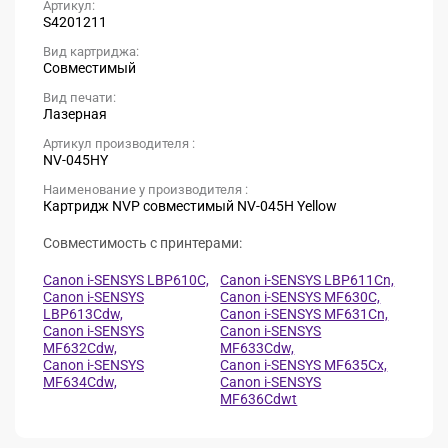
Артикул:
S4201211
Вид картриджа:
Совместимый
Вид печати:
Лазерная
Артикул производителя :
NV-045HY
Наименование у производителя :
Картридж NVP совместимый NV-045H Yellow
Совместимость с принтерами:
Canon i-SENSYS LBP610C,
Canon i-SENSYS LBP611Cn,
Canon i-SENSYS
Canon i-SENSYS MF630C,
LBP613Cdw,
Canon i-SENSYS MF631Cn,
Canon i-SENSYS
Canon i-SENSYS
MF632Cdw,
MF633Cdw,
Canon i-SENSYS
Canon i-SENSYS MF635Cx,
MF634Cdw,
Canon i-SENSYS
MF636Cdwt