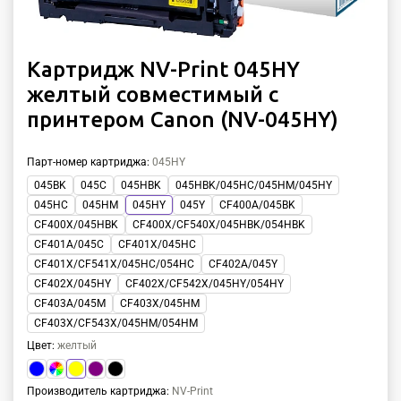
Картридж NV-Print 045HY
желтый совместимый с
принтером Canon (NV-045HY)
Парт-номер картриджа
:
045HY
045BK
045C
045HBK
045HBK/045HC/045HM/045HY
045HC
045HM
045HY
045Y
CF400A/045BK
CF400X/045HBK
CF400X/CF540X/045HBK/054HBK
CF401A/045C
CF401X/045HC
CF401X/CF541X/045HC/054HC
CF402A/045Y
CF402X/045HY
CF402X/CF542X/045HY/054HY
CF403A/045M
CF403X/045HM
CF403X/CF543X/045HM/054HM
Цвет
:
желтый
Производитель картриджа
:
NV-Print