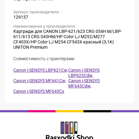
Артикул производителя :
129157
Наименование у производителя :
Картридж для CANON LBP-621/623 CRG 054H M/LBP-
611/613 CRG 045HM/HP Color LJ M252/M277
CF403X/HP Color LJ M254 CF543X красный (3,1K)
UNITON Premium
Совместимость с принтерами:
Canon i-SENSYS LBP621Cw,
Canon i-SENSYS
LBP623Cdw,
Canon i-SENSYS MF641Cw,
Canon i-SENSYS
MF643Cdw,
Canon i-SENSYS MF645Cx