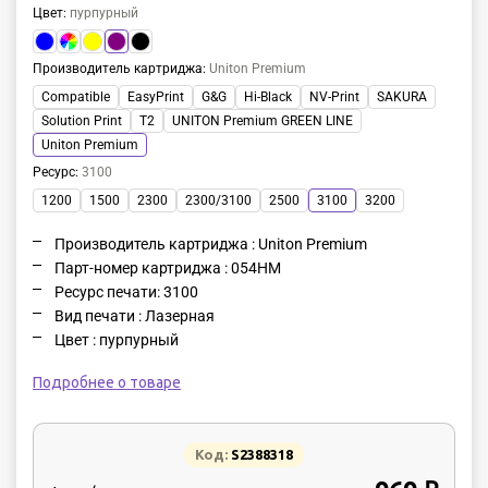
Цвет
:
пурпурный
Производитель картриджа
:
Uniton Premium
Compatible
EasyPrint
G&G
Hi-Black
NV-Print
SAKURA
Solution Print
T2
UNITON Premium GREEN LINE
Uniton Premium
Ресурс
:
3100
1200
1500
2300
2300/3100
2500
3100
3200
Производитель картриджа : Uniton Premium
Парт-номер картриджа : 054HM
Ресурс печати: 3100
Вид печати : Лазерная
Цвет : пурпурный
Подробнее о товаре
Код:
S2388318