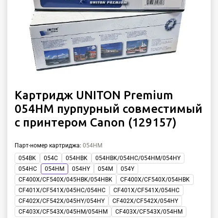
Картридж UNITON Premium
054HM пурпурный совместимый
с принтером Canon (129157)
Парт-номер картриджа
:
054HM
054BK
054C
054HBK
054HBK/054HC/054HM/054HY
054HC
054HM
054HY
054M
054Y
CF400X/CF540X/045HBK/054HBK
CF400X/CF540X/054HBK
CF401X/CF541X/045HC/054HC
CF401X/CF541X/054HC
CF402X/CF542X/045HY/054HY
CF402X/CF542X/054HY
CF403X/CF543X/045HM/054HM
CF403X/CF543X/054HM