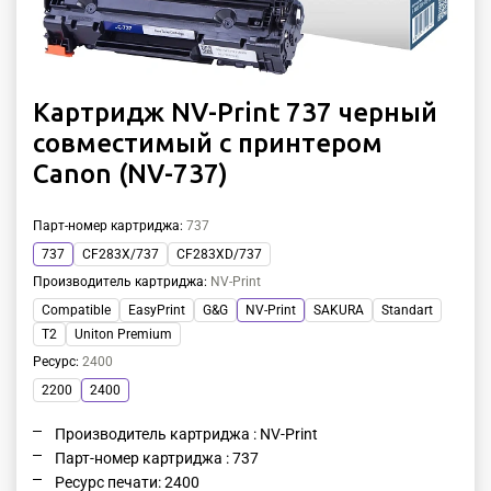
Картридж NV-Print 737 черный
совместимый с принтером
Canon (NV-737)
Парт-номер картриджа
:
737
737
CF283X/737
CF283XD/737
Производитель картриджа
:
NV-Print
Compatible
EasyPrint
G&G
NV-Print
SAKURA
Standart
T2
Uniton Premium
Ресурс
:
2400
2200
2400
Производитель картриджа : NV-Print
Парт-номер картриджа : 737
Ресурс печати: 2400