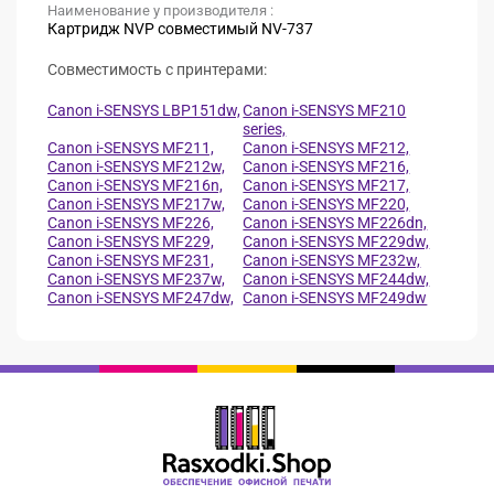
Наименование у производителя :
Картридж NVP совместимый NV-737
Совместимость с принтерами:
Canon i-SENSYS LBP151dw,
Canon i-SENSYS MF210
series,
Canon i-SENSYS MF211,
Canon i-SENSYS MF212,
Canon i-SENSYS MF212w,
Canon i-SENSYS MF216,
Canon i-SENSYS MF216n,
Canon i-SENSYS MF217,
Canon i-SENSYS MF217w,
Canon i-SENSYS MF220,
Canon i-SENSYS MF226,
Canon i-SENSYS MF226dn,
Canon i-SENSYS MF229,
Canon i-SENSYS MF229dw,
Canon i-SENSYS MF231,
Canon i-SENSYS MF232w,
Canon i-SENSYS MF237w,
Canon i-SENSYS MF244dw,
Canon i-SENSYS MF247dw,
Canon i-SENSYS MF249dw