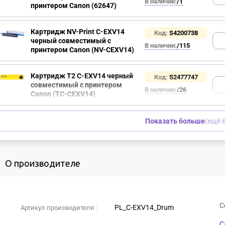
В наличии:
/1
принтером Canon (62647)
Картридж NV-Print C-EXV14
Код:
S4200738
черный совместимый с
В наличии:
/115
принтером Canon (NV-CEXV14)
Картридж T2 C-EXV14 черный
Код:
S2477747
совместимый с принтером
В наличии:
/26
Canon (TC-CEXV14)
Показать больше
(ещё 6
О производителе
С
PL_C-EXV14_Drum
Артикул производителя :
C