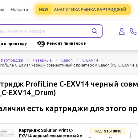
ия
Новости
АНАЛИТИКА РЫНКА КАРТРИДЖЕЙ
Ремонт принтеров
а к принтеру
Картриджи
Лазерные
Canon
C-EXV14
rofiLine C-EXV14 черный совместимый с принтером Canon (PL_C-EXV14_
тридж ProfiLine C-EXV14 черный сов
_C-EXV14_Drum)
аличии есть картриджи для этого п
Картридж Solution Print C-
Код:
S1510818
EXV14 черный совместимый с