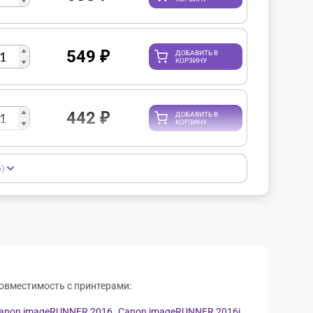
549
₽
ДОБАВИТЬ В
КОРЗИНУ
442
₽
ДОБАВИТЬ В
КОРЗИНУ
)
овместимость с принтерами:
anon imageRUNNER 2016,
Canon imageRUNNER 2016i,