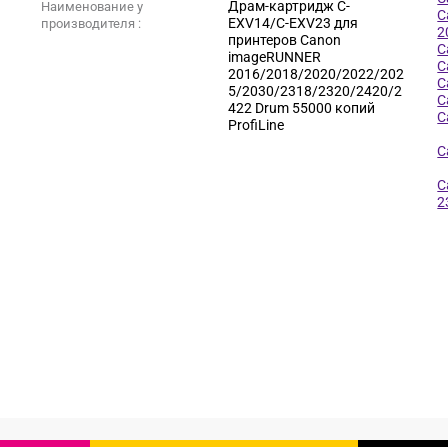
Драм-картридж C-
Наименование у
C
EXV14/C-EXV23 для
производителя :
2
принтеров Canon
C
imageRUNNER
C
2016/2018/2020/2022/202
C
5/2030/2318/2320/2420/2
C
422 Drum 55000 копий
C
ProfiLine
C
C
2