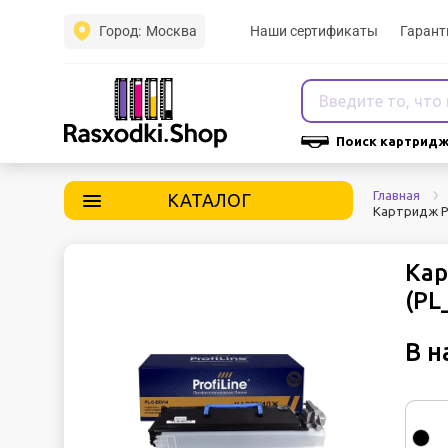
Город:
Москва
Наши сертификаты
Гарант
Поиск картридж
Главная
КАТАЛОГ
Картридж P
Кар
(PL
В н