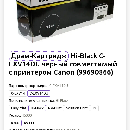
Драм-Картридж
Hi-Black C-
EXV14DU черный совместимый
с принтером Canon (99690866)
Парт-номер картриджа
:
C-EXV14DU
C-EXV14
C-EXV14DU
Производитель картриджа
:
Hi-Black
EasyPrint
Hi-Black
NV-Print
Solution Print
T2
Ресурс
:
45000
8300
45000