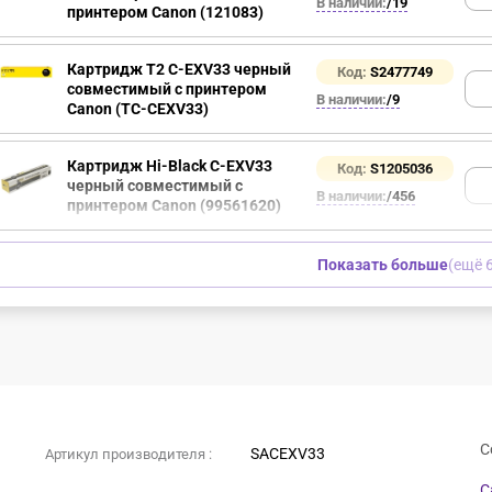
В наличии:
/19
принтером Canon (121083)
Картридж T2 C-EXV33 черный
Код:
S2477749
совместимый с принтером
В наличии:
/9
Canon (TC-CEXV33)
Картридж Hi-Black C-EXV33
Код:
S1205036
черный совместимый с
В наличии:
/456
принтером Canon (99561620)
Показать больше
(ещё 6
С
SACEXV33
Артикул производителя :
C