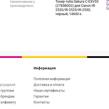
Тонер-туба Sakura C-EXV33
Наименование у
C
(2785B002) для Canon IR-
производителя :
C
2520/IR-2525/IR-2530,
черный, 14600 к.
Информация
Полезная информация
артриджей
Доставка и оплата
 группам
Наши сертификаты
 брендам
Гарантии
 алфавиту
Контакты