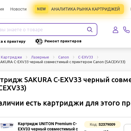
ия
Новости
АНАЛИТИКА РЫНКА КАРТРИДЖЕЙ
Ремонт принтеров
а к принтеру
Картриджи
Лазерные
Canon
C-EXV33
AKURA C-EXV33 черный совместимый с принтером Canon (SACEXV33)
тридж SAKURA C-EXV33 черный совм
CEXV33)
аличии есть картриджи для этого п
Картридж UNITON Premium C-
Код:
S2379009
EXV33 черный совместимый с