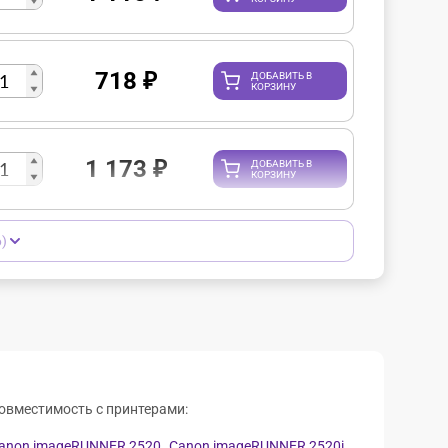
718
₽
ДОБАВИТЬ В
КОРЗИНУ
1 173
₽
ДОБАВИТЬ В
КОРЗИНУ
)
овместимость с принтерами:
anon imageRUNNER 2520,
Canon imageRUNNER 2520i,