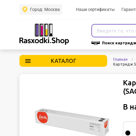
Город:
Москва
Наши сертификаты
Гарант
Поиск картридж
Главная
КАТАЛОГ
Картридж S
Кар
(SA
В н