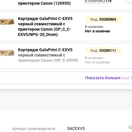
В наличии:
/114
принтером Canon (120950)
Картридж GalaPrint C-EXV5
Код:
S0285863
черный совместимый с
В наличии:
принтером Canon (GP_C_C-
Нет в наличии
EXV5/NPG-20_Drum)
Картридж GalaPrint C-EXV5
Код:
S0280111
черный совместимый с
В наличии:
принтером Canon (GP_C-EXV5)
Нет в наличии
Показать больше
(ещё 1
С
SACEXV5
Артикул производителя :