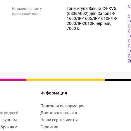
C
Тонер-туба Sakura C-EXV5
Наименование у
(6836A002) для Canon IR-
производителя :
C
1600/IR-1605/IR-1610F/IR-
1
2000/IR-2010F, черный,
C
7000 к.
C
1
C
C
1
C
2
Информация
Полезная информация
артриджей
Доставка и оплата
 группам
Наши сертификаты
 брендам
Гарантии