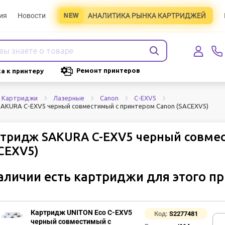
ия
Новости
АНАЛИТИКА РЫНКА КАРТРИДЖЕЙ
Ремонт принтеров
а к принтеру
Картриджи
Лазерные
Canon
C-EXV5
AKURA C-EXV5 черный совместимый с принтером Canon (SACEXV5)
тридж SAKURA C-EXV5 черный совме
CEXV5)
аличии есть картриджи для этого п
Картридж UNITON Eco C-EXV5
Код:
S2277481
черный совместимый с