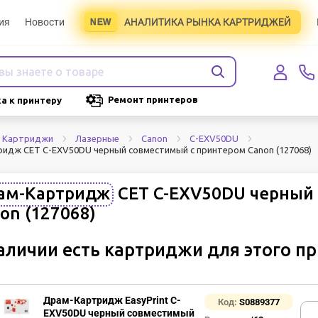
ия
Новости
АНАЛИТИКА РЫНКА КАРТРИДЖЕЙ
Ремонт принтеров
а к принтеру
Картриджи
Лазерные
Canon
C-EXV50DU
идж CET C-EXV50DU черный совместимый с принтером Canon (127068)
ам-Картридж
CET C-EXV50DU черный
on (127068)
аличии есть картриджи для этого п
Драм-Картридж EasyPrint C-
Код:
S0889377
EXV50DU черный совместимый