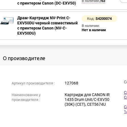
В наличии:
/63
с принтером Canon (DC-EXV50)
Драм-Картридж NV-Print C-
Код:
S4200074
EXV50DU черный совместимый
В наличии:
с принтером Canon (NV-C-
Нет в наличии
EXV50DU)
О производителе
С
127068
Артикул производителя :
C
Картридж для CANON iR
Наименование у
C
1435 Drum Unit/C-EXV50
производителя :
(30K) (CET), CET5674U
C
1