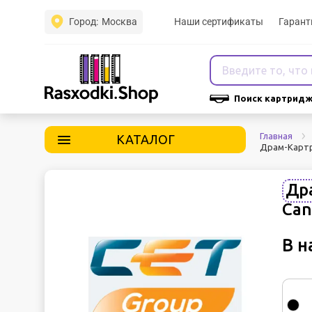
Город:
Москва
Наши сертификаты
Гарант
Поиск картридж
Главная
КАТАЛОГ
Драм-Картр
Др
Can
В н