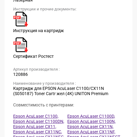
Инструкции и прочие документы:
Инструкция на картридж
Сертификат Ростест
Артикул производителя :
120886
Наименование у производителя :
Картридж для EPSON AcuLaser C1100/CX11N
(S050187) Toner Cartr жел (4К) UNITON Premium
Совместимость с принтерами:
Epson AcuLaser C1100,
Epson AcuLaser C1100D,
Epson AcuLaser C1100DN,
Epson AcuLaser C1100N,
Epson AcuLaser CX11,
Epson AcuLaser CX11N,
Epson AcuLaser CX11NC,
Epson AcuLaser CX11NF,
Epson AcuLaser CX11NFC,
Epson AcuLaser CX11NFCT,