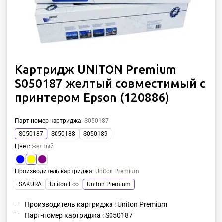
Картридж UNITON Premium
S050187 желтый совместимый с
принтером Epson (120886)
Парт-номер картриджа
:
S050187
S050187
S050188
S050189
Цвет
:
желтый
Производитель картриджа
:
Uniton Premium
SAKURA
Uniton Eco
Uniton Premium
Производитель картриджа : Uniton Premium
Парт-номер картриджа : S050187