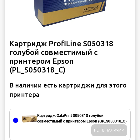
Картридж ProfiLine S050318
голубой совместимый с
принтером Epson
(PL_S050318_C)
В наличии есть картриджи для этого
принтера
Картридж GalaPrint S050318 голубой
совместимый с принтером Epson (GP_S050318_C)
НЕТ В НАЛИЧИИ