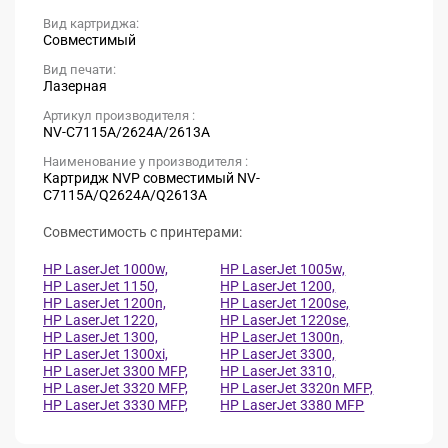
Вид картриджа:
Совместимый
Вид печати:
Лазерная
Артикул производителя :
NV-C7115A/2624A/2613A
Наименование у производителя :
Картридж NVP совместимый NV-
C7115A/Q2624A/Q2613A
Совместимость с принтерами:
HP LaserJet 1000w,
HP LaserJet 1005w,
HP LaserJet 1150,
HP LaserJet 1200,
HP LaserJet 1200n,
HP LaserJet 1200se,
HP LaserJet 1220,
HP LaserJet 1220se,
HP LaserJet 1300,
HP LaserJet 1300n,
HP LaserJet 1300xi,
HP LaserJet 3300,
HP LaserJet 3300 MFP,
HP LaserJet 3310,
HP LaserJet 3320 MFP,
HP LaserJet 3320n MFP,
HP LaserJet 3330 MFP,
HP LaserJet 3380 MFP