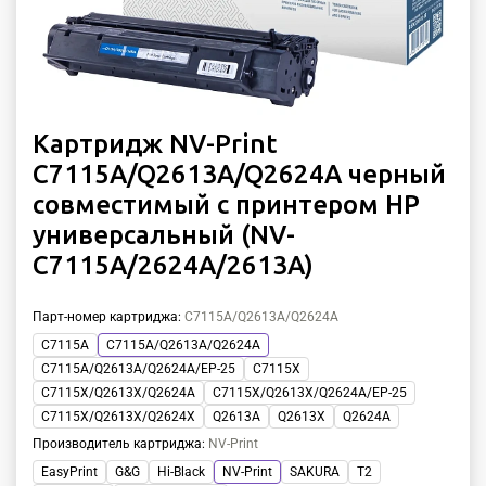
Картридж NV-Print
C7115A/Q2613A/Q2624A черный
совместимый с принтером HP
универсальный (NV-
C7115A/2624A/2613A)
Парт-номер картриджа
:
C7115A/Q2613A/Q2624A
C7115A
C7115A/Q2613A/Q2624A
C7115A/Q2613A/Q2624A/EP-25
C7115X
C7115X/Q2613X/Q2624A
C7115X/Q2613X/Q2624A/EP-25
C7115X/Q2613X/Q2624X
Q2613A
Q2613X
Q2624A
Производитель картриджа
:
NV-Print
EasyPrint
G&G
Hi-Black
NV-Print
SAKURA
T2