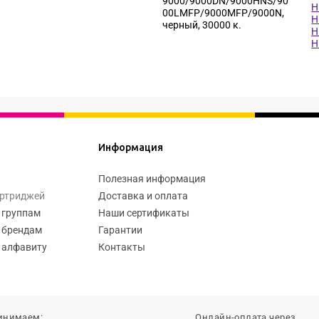
9000/9000DN/9000HNS/90
H
00LMFP/9000MFP/9000N,
H
черный, 30000 к.
H
H
Информация
Полезная информация
артриджей
Доставка и оплата
 группам
Наши сертификаты
 брендам
Гарантии
 алфавиту
Контакты
инимаем:
Онлайн-оплата через