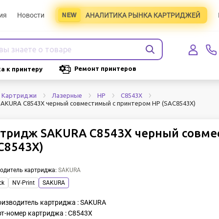
ия
Новости
АНАЛИТИКА РЫНКА КАРТРИДЖЕЙ
Ремонт принтеров
а к принтеру
Картриджи
Лазерные
HP
C8543X
AKURA C8543X черный совместимый с принтером HP (SAC8543X)
тридж SAKURA C8543X черный совме
C8543X)
одитель картриджа
:
SAKURA
ck
NV-Print
SAKURA
изводитель картриджа : SAKURA
т-номер картриджа : C8543X