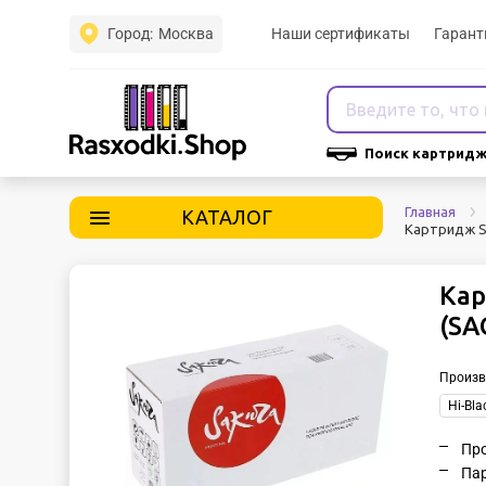
Город:
Москва
Наши сертификаты
Гарант
Поиск картридж
Главная
КАТАЛОГ
Картридж S
Кар
(SA
Произв
Hi-Bla
Про
Пар