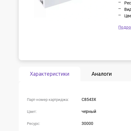
Рес
Вид
Цве
Подро
Характеристики
Аналоги
C8543X
Парт-номер картриджа:
черный
Цвет:
30000
Ресурс: