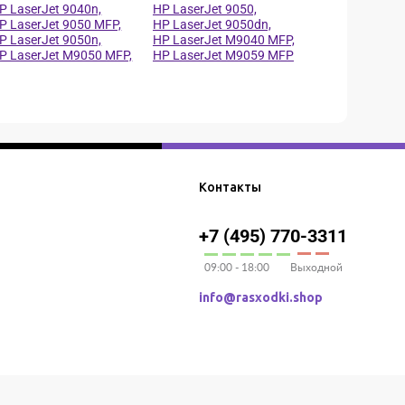
P LaserJet 9040n,
HP LaserJet 9050,
P LaserJet 9050 MFP,
HP LaserJet 9050dn,
P LaserJet 9050n,
HP LaserJet M9040 MFP,
P LaserJet M9050 MFP,
HP LaserJet M9059 MFP
Контакты
+7 (495) 770-3311
09:00 - 18:00
Выходной
info@rasxodki.shop