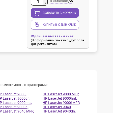
В наличии:
/27
ДОБАВИТЬ В КОРЗИНУ
КУПИТЬ В ОДИН КЛИК
Юрлицам выставим счет
(В оформлении заказа будут поля
для реквизитов)
овместимость с принтерами:
P LaserJet 9000,
HP LaserJet 9000 MFP,
P LaserJet 9000dn,
HP LaserJet 9000hnf,
P LaserJet 9000hns,
HP LaserJet 9000l MFP,
P LaserJet 9000n,
HP LaserJet 9040,
P LaserJet 9040 MFP,
HP LaserJet 9040dn,