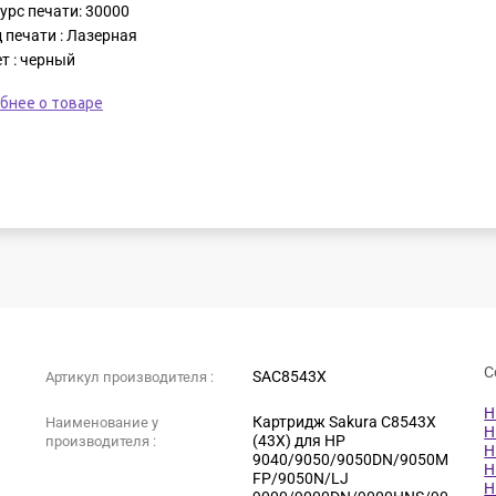
урс печати: 30000
 печати : Лазерная
т : черный
бнее о товаре
С
SAC8543X
Артикул производителя :
H
Картридж Sakura C8543X
Наименование у
H
(43X) для HP
производителя :
H
9040/9050/9050DN/9050M
H
FP/9050N/LJ
H