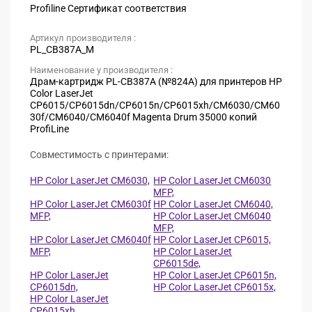
Profiline Сертификат соответствия
Артикул производителя :
PL_CB387A_M
Наименование у производителя :
Драм-картридж PL-CB387A (№824A) для принтеров HP
Color LaserJet
CP6015/CP6015dn/CP6015n/CP6015xh/CM6030/CM60
30f/CM6040/CM6040f Magenta Drum 35000 копий
ProfiLine
Совместимость с принтерами:
HP Color LaserJet CM6030,
HP Color LaserJet CM6030
MFP,
HP Color LaserJet CM6030f
HP Color LaserJet CM6040,
MFP,
HP Color LaserJet CM6040
MFP,
HP Color LaserJet CM6040f
HP Color LaserJet CP6015,
MFP,
HP Color LaserJet
CP6015de,
HP Color LaserJet
HP Color LaserJet CP6015n,
CP6015dn,
HP Color LaserJet CP6015x,
HP Color LaserJet
CP6015xh