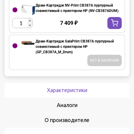
Драм-Картридж NV-Print CB387A пурпурный
совместимый с принтером HP (NV-CB387ADUM)
7 409
₽
Драм-Картридж GalaPrint CB387A пурпурный
совместимый с принтером HP
(GP_CB387A_M_Drum)
НЕТ В НАЛИЧИИ
Характеристики
Аналоги
О производителе