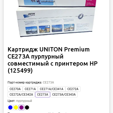
Картридж UNITON Premium
CE273A пурпурный
совместимый с принтером HP
(125499)
Парт-номер картриджа
:
CE273A
CE270A
CE271A
CE271A/CE341A
CE272A
CE272A/CE342A
CE273A
CE273A/CE343A
Цвет
:
пурпурный