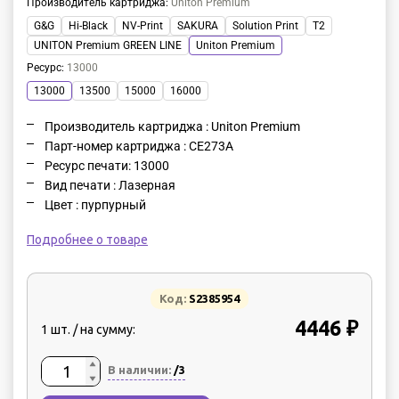
Производитель картриджа
:
Uniton Premium
G&G
Hi-Black
NV-Print
SAKURA
Solution Print
T2
UNITON Premium GREEN LINE
Uniton Premium
Ресурс
:
13000
13000
13500
15000
16000
Производитель картриджа : Uniton Premium
Парт-номер картриджа : CE273A
Ресурс печати: 13000
Вид печати : Лазерная
Цвет : пурпурный
Подробнее о товаре
Код:
S2385954
4446 ₽
1 шт. / на сумму:
В наличии:
/3