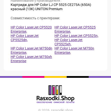
Наименование у производителя :
Картридж для HP Color LJ CP 5525 CE273A (650A)
красный (13K) UNITON Premium
Совместимость с принтерами:
HP Color LaserJet CP5520
HP Color LaserJet CP5525
Enterprise,
Enterprise,
HP Color LaserJet
HP Color LaserJet CP5525n,
CP5525dn,
HP Color LaserJet
CP5525xh,
HP Color LaserJet M750dn
HP Color LaserJet M750n
Enterprise,
Enterprise,
HP Color LaserJet M750xh
Enterprise
© 2026, rasxodki.shop