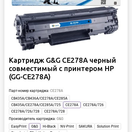
Картридж G&G CE278A черный
совместимый с принтером HP
(GG-CE278A)
Парт-номер картриджа
:
CE278A
CB435A/CB436A/CE278A/CE285A
CB435A/CE278A/CE285A/725
CE278A
CE278A/726
CE278A/726/728
CE278A/728
Производитель картриджа
:
G&G
EasyPrint
G&G
Hi-Black
NV-Print
SAKURA
Solution Print