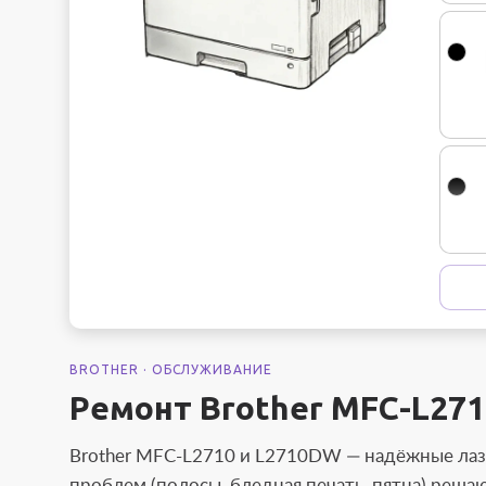
BROTHER · ОБСЛУЖИВАНИЕ
Ремонт Brother MFC-L271
Brother MFC-L2710 и L2710DW — надёжные ла
проблем (полосы, бледная печать, пятна) реша