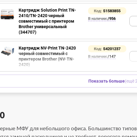
Картридж Solution Print TN-
Код:
S1583855
2410/TN-2420 черный
В наличии:
/956
совместимый с принтером
Brother универсальный
(344707)
Картридж NV-Print TN-2420
Код:
S4201237
черный совместимый с
В наличии:
/147
принтером Brother (NV-TN-
2420)
Показать больше
(ещё 2
0
зерные МФУ для небольшого офиса. Большинство типо
ются заменой расходников и не требуют дорогого ремон