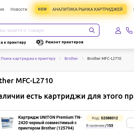
ия
Новости
АНАЛИТИКА РЫНКА КАРТРИДЖЕЙ
Ремонт принтеров
а к принтеру
Brother MFC-L2710
Поиск картриджа к принтеру
Brother
ther MFC-L2710
аличии есть картриджи для этого п
Картридж UNITON Premium TN-
Код:
S2388312
2420 черный совместимый с
В наличии:
/153
принтером Brother (125794)