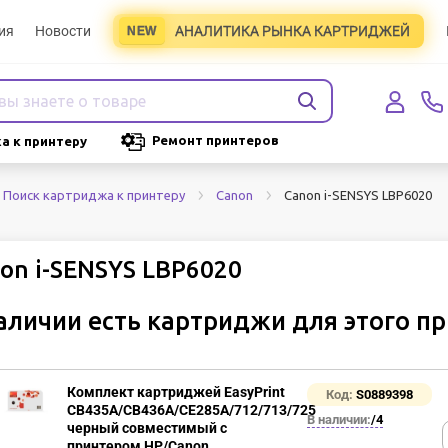
ия
Новости
АНАЛИТИКА РЫНКА КАРТРИДЖЕЙ
Ремонт принтеров
а к принтеру
Canon i-SENSYS LBP6020
Поиск картриджа к принтеру
Canon
on i-SENSYS LBP6020
аличии есть картриджи для этого п
Комплект картриджей EasyPrint
Код:
S0889398
CB435A/CB436A/CE285A/712/713/725
В наличии:
/4
черный совместимый с
принтером HP/Canon