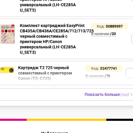
универсальный (LH-CE285A
U_SET5)
Комплект картриджей EasyPrint
Код:
S0889397
CB435A/CB436A/CE285A/712/713/725
В наличии:
/20
черный совместимый с
принтером HP/Canon
универсальный (LH-CE285A
U_SET3)
Картридж T2 725 черный
Код:
S2477741
совместимый с принтером
В наличии:
/76
Canon (TC-C725)
Показать больше
(ещё 1