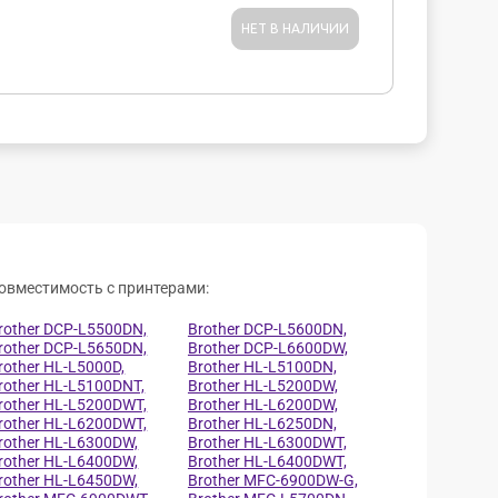
НЕТ В НАЛИЧИИ
овместимость с принтерами:
rother DCP-L5500DN,
Brother DCP-L5600DN,
rother DCP-L5650DN,
Brother DCP-L6600DW,
rother HL-L5000D,
Brother HL-L5100DN,
rother HL-L5100DNT,
Brother HL-L5200DW,
rother HL-L5200DWT,
Brother HL-L6200DW,
rother HL-L6200DWT,
Brother HL-L6250DN,
rother HL-L6300DW,
Brother HL-L6300DWT,
rother HL-L6400DW,
Brother HL-L6400DWT,
rother HL-L6450DW,
Brother MFC-6900DW-G,