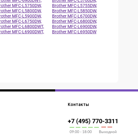
rother MFC-6900DWT,
Brother MFC-L5700DN,
rother MFC-L5750DW,
Brother MFC-L5755DW,
rother MFC-L5800DW,
Brother MFC-L5850DW,
rother MFC-L5900DW,
Brother MFC-L6700DW,
rother MFC-L6750DW,
Brother MFC-L6800DW,
rother MFC-L6800DWT,
Brother MFC-L6900DW,
rother MFC-L6900DWT,
Brother MFC-L6950DW
Контакты
+7 (495) 770-3311
09:00 - 18:00
Выходной