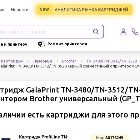
ия
Новости
АНАЛИТИКА РЫНКА КАРТРИДЖЕЙ
Ремонт принтеров
а к принтеру
Картриджи
Лазерные
Brother
TN-3480/TN-3512/TN-3520
alaPrint TN-3480/TN-3512/TN-3520 черный совместимый с принтером Br
тридж GalaPrint TN-3480/TN-3512/TN
нтером Brother универсальный (GP_
аличии есть картриджи для этого п
Картридж ProfiLine TN-
Код:
S0178249