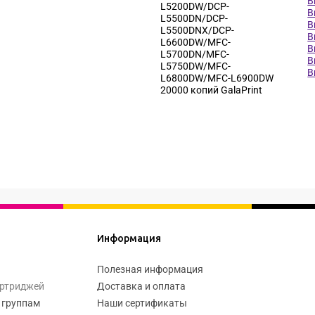
B
L5200DW/DCP-
B
L5500DN/DCP-
B
L5500DNX/DCP-
B
L6600DW/MFC-
B
L5700DN/MFC-
B
L5750DW/MFC-
B
L6800DW/MFC-L6900DW
20000 копий GalaPrint
Информация
Полезная информация
артриджей
Доставка и оплата
 группам
Наши сертификаты