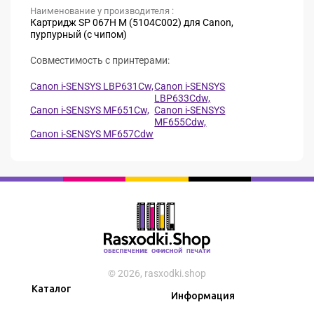
Наименование у производителя :
Картридж SP 067H M (5104C002) для Canon,
пурпурный (с чипом)
Совместимость с принтерами:
Canon i-SENSYS LBP631Cw,
Canon i-SENSYS
LBP633Cdw,
Canon i-SENSYS MF651Cw,
Canon i-SENSYS
MF655Cdw,
Canon i-SENSYS MF657Cdw
© 2026, rasxodki.shop
Каталог
Информация