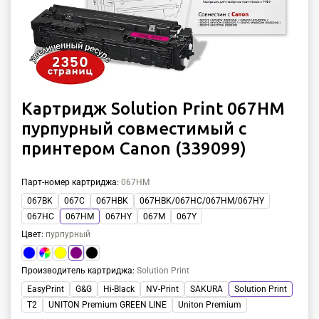
Картридж Solution Print 067HM
пурпурный совместимый с
принтером Canon (339099)
Парт-номер картриджа
:
067HM
067BK
067C
067HBK
067HBK/067HC/067HM/067HY
067HC
067HM
067HY
067M
067Y
Цвет
:
пурпурный
Производитель картриджа
:
Solution Print
EasyPrint
G&G
Hi-Black
NV-Print
SAKURA
Solution Print
T2
UNITON Premium GREEN LINE
Uniton Premium