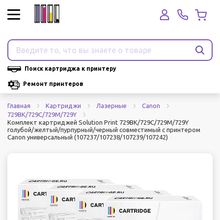
Поиск картриджа к принтеру
Ремонт принтеров
Главная
Картриджи
Лазерные
Canon
729BK/729C/729M/729Y
Комплект картриджей Solution Print 729BK/729C/729M/729Y
голубой/желтый/пурпурный/черный совместимый с принтером
Canon универсальный (107237/107238/107239/107242)