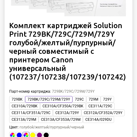
Комплект картриджей Solution
Print 729BK/729C/729M/729Y
голубой/желтый/пурпурный/
черный совместимый с
принтером Canon
универсальный
(107237/107238/107239/107242)
Парт-номер картриджа
:
729BK/729C/729M/729Y
729BK
729BK/729C/729M/729Y
729C
729M
729Y
CE310A/729BK
CE310A/CF350A/729BK
CE311A/729C
CE311A/CF351A/729C
CE312A/729Y
CE312A/CF352A/729Y
CE313A/729M
CE313A/CF353A/729M
CE314A/029DU
Цвет
:
голубой/желтый/пурпурный/черный