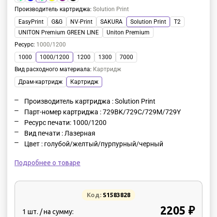
Производитель картриджа
:
Solution Print
EasyPrint
G&G
NV-Print
SAKURA
Solution Print
T2
UNITON Premium GREEN LINE
Uniton Premium
Ресурс
:
1000/1200
1000
1000/1200
1200
1300
7000
Вид расходного материала
:
Картридж
Драм-картридж
Картридж
Производитель картриджа : Solution Print
Парт-номер картриджа : 729BK/729C/729M/729Y
Ресурс печати: 1000/1200
Вид печати : Лазерная
Цвет : голубой/желтый/пурпурный/черный
Подробнее о товаре
Код:
S1583828
2205 ₽
1 шт. / на сумму: