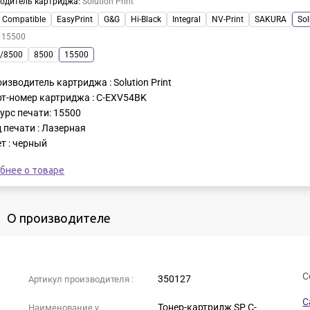
одитель картриджа
:
Solution Print
Compatible
EasyPrint
G&G
Hi-Black
Integral
NV-Print
SAKURA
Sol
:
15500
/8500
8500
15500
изводитель картриджа : Solution Print
т-номер картриджа : C-EXV54BK
урс печати: 15500
 печати : Лазерная
т : черный
бнее о товаре
О производителе
С
350127
Артикул производителя :
C
Тонер-картридж SP C-
Наименование у