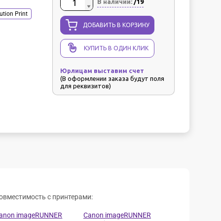
В наличии:
/19
ution Print
ДОБАВИТЬ В КОРЗИНУ
КУПИТЬ В ОДИН КЛИК
Юрлицам выставим счет
(В оформлении заказа будут поля
для реквизитов)
овместимость с принтерами:
anon imageRUNNER
Canon imageRUNNER