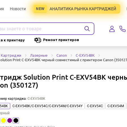
ия
Новости
АНАЛИТИКА РЫНКА КАРТРИДЖЕЙ
Ремонт принтеров
а к принтеру
Картриджи
Лазерные
Canon
C-EXV54BK
lution Print C-EXV54BK черный совместимый с принтером Canon (350127
тридж Solution Print C-EXV54BK чер
on (350127)
омер картриджа
:
C-EXV54BK
54BK
C-EXV54BK/C-EXV54C/C-EXV54M/C-EXV54Y
C-EXV54C
C-EXV54M
ерный