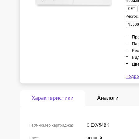
Произв
CET
Ресурс
15500
Про
Пар
Рес
Вид
Цве
Подро
Характеристики
Аналоги
C-EXV54BK
Парт-номер картриджа:
черный
Цвет: