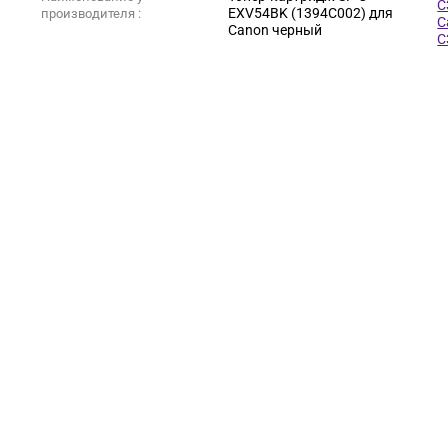
C
EXV54BK (1394C002) для
производителя :
C
Canon черный
C