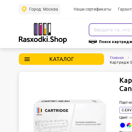
Город:
Москва
Наши сертификаты
Гарант
Поиск картридж
Главная
КАТАЛОГ
Картридж So
Кар
Can
Парт-н
C-EXV
Цвет
:
ч