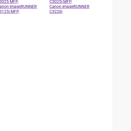
3025 MFP,
C3025i MFP,
anon imageRUNNER
Canon imageRUNNER
3125i MFP,
C3226i