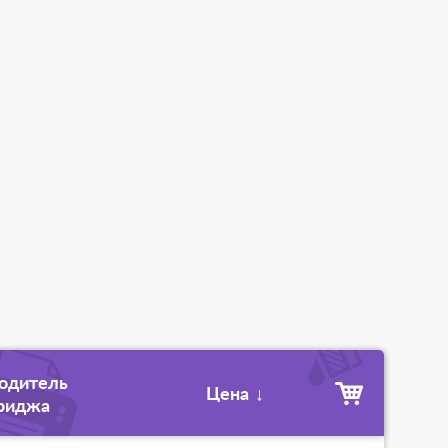
одитель
Цена
↓
риджа