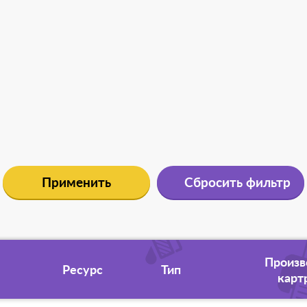
Применить
Сбросить фильтр
Произв
Ресурс
Тип
карт