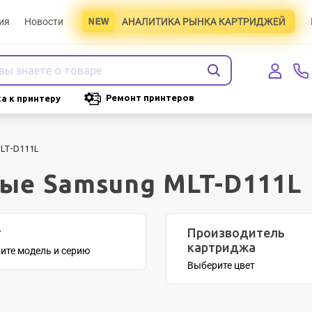
ия
Новости
АНАЛИТИКА РЫНКА КАРТРИДЖЕЙ
Ремонт принтеров
а к принтеру
LT-D111L
ые Samsung MLT-D111L
т
Производитель
картриджа
ите модель и серию
Выберите цвет